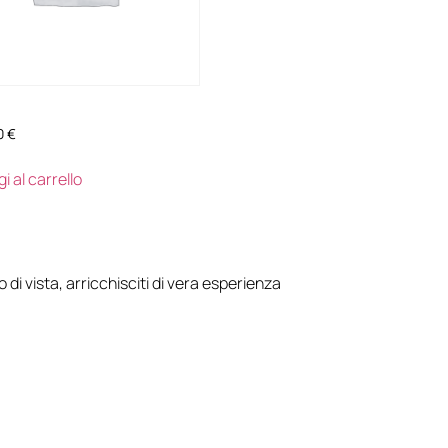
0
€
i al carrello
to di vista, arricchisciti di vera esperienza