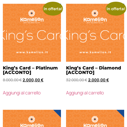
In offerta!
In offerta!
King’s Card – Platinum
King’s Card – Diamond
[ACCONTO]
[ACCONTO]
8.000,00
€
2.000,00
€
32.000,00
€
2.000,00
€
Aggiungi al carrello
Aggiungi al carrello