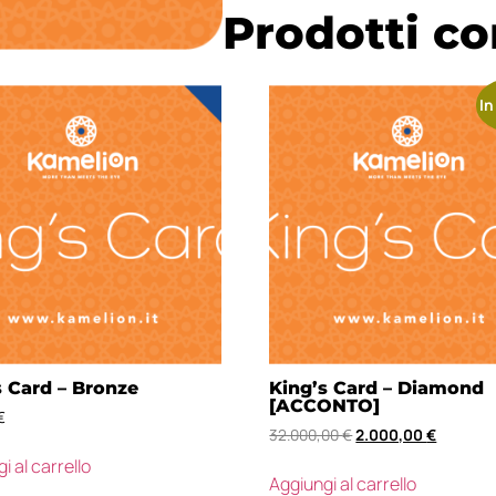
Prodotti co
In
s Card – Bronze
King’s Card – Diamond
[ACCONTO]
€
32.000,00
€
2.000,00
€
i al carrello
Aggiungi al carrello