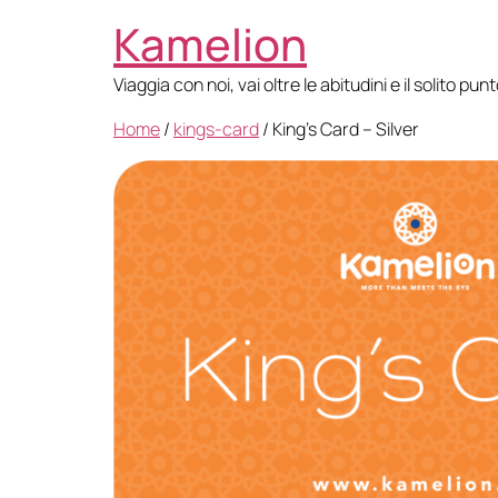
Kamelion
Viaggia con noi, vai oltre le abitudini e il solito pun
Home
/
kings-card
/ King’s Card – Silver