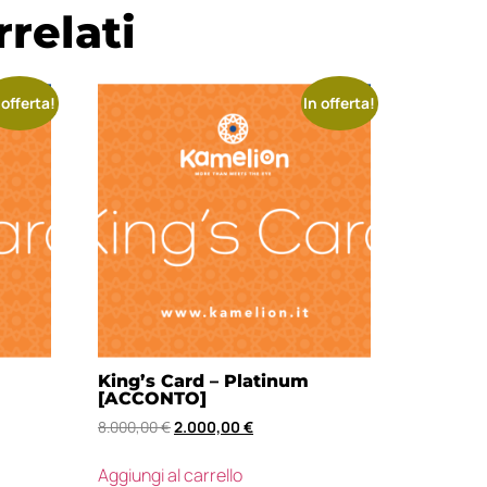
rrelati
 offerta!
In offerta!
King’s Card – Platinum
[ACCONTO]
8.000,00
€
2.000,00
€
Aggiungi al carrello