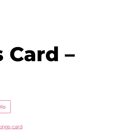
s Card –
llo
kings-card