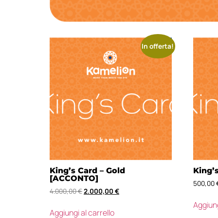
In offerta!
King’s Card – Gold
King’
[ACCONTO]
500,00
4.000,00
€
2.000,00
€
Aggiung
Aggiungi al carrello